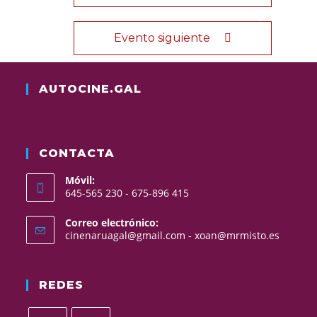
Evento siguiente
AUTOCINE.GAL
CONTACTA
Móvil:
645-565 230 - 675-896 415
Correo electrónico:
Se
cinenaruagal@gmail.com - xoan@mrmisto.es
abre
en
tu
REDES
aplicac