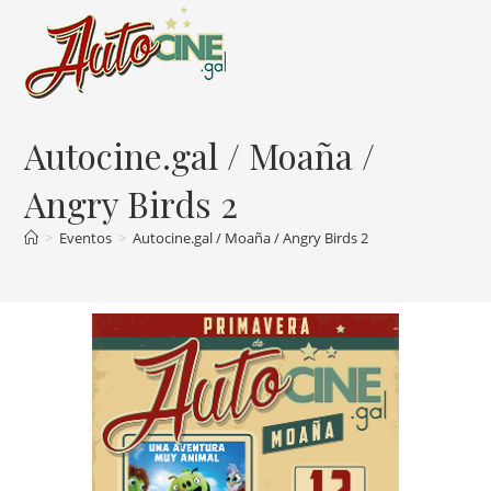
Ir
al
contenido
Autocine.gal / Moaña /
Angry Birds 2
>
Eventos
>
Autocine.gal / Moaña / Angry Birds 2