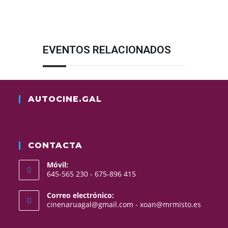
EVENTOS RELACIONADOS
AUTOCINE.GAL
CONTACTA
Móvil:
645-565 230 - 675-896 415
Correo electrónico:
Se
cinenaruagal@gmail.com - xoan@mrmisto.es
abre
en