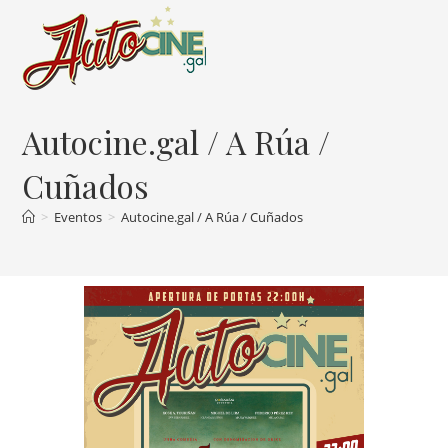
Ir
al
contenido
Autocine.gal / A Rúa /
Cuñados
>
Eventos
>
Autocine.gal / A Rúa / Cuñados